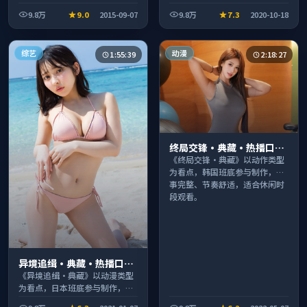
整、节奏舒适，适合休闲时段观
9.8万
9.0
2015-09-07
9.8万
7.3
2020-10-18
看。
综艺
动漫
1:55:39
2:18:27
终局交锋·典藏·热播口碑
之作剧情扎实演技在线
《终局交锋·典藏》以动作类型
为看点，韩国班底参与制作，叙
事完整、节奏舒适，适合休闲时
段观看。
异境追缉·典藏·热播口碑
之作剧情扎实演技在线
《异境追缉·典藏》以动漫类型
为看点，日本班底参与制作，叙
事完整、节奏舒适，适合休闲时