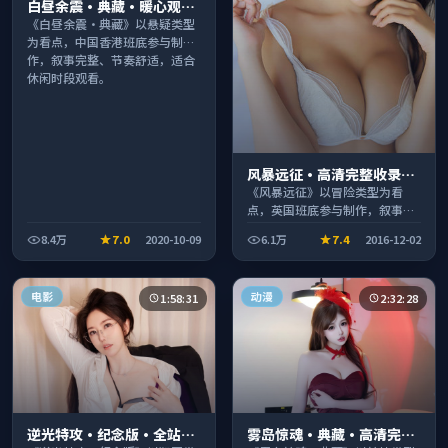
白昼余震·典藏·暖心观影
季口碑发酵持续升温
《白昼余震·典藏》以悬疑类型
为看点，中国香港班底参与制
作，叙事完整、节奏舒适，适合
休闲时段观看。
风暴远征·高清完整收录适
合周末一口气刷完
《风暴远征》以冒险类型为看
点，英国班底参与制作，叙事完
整、节奏舒适，适合休闲时段观
8.4万
7.0
2020-10-09
6.1万
7.4
2016-12-02
看。
电影
动漫
1:58:31
2:32:28
逆光特攻·纪念版·全站高
雾岛惊魂·典藏·高清完整