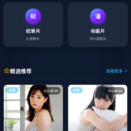
纪
漫
纪录片
动画片
6
部影片
764
部影片
精选推荐
查看更多 →
动漫
电影
2:20:39
1:44:35