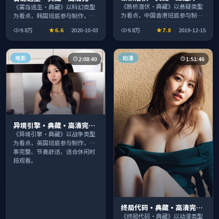
推荐画质清晰观看流畅
收录适合周末一口气刷完
《断桥潜伏·典藏》以悬疑类型
《雾岛逃生·典藏》以科幻类型
为看点，中国香港班底参与制
为看点，韩国班底参与制作，叙
作，叙事完整、节奏舒适，适合
事完整、节奏舒适，适合休闲时
9.8万
6.6
2020-10-03
9.8万
7.8
2019-12-15
休闲时段观看。
段观看。
电影
动漫
2:08:40
1:51:46
异境引擎·典藏·高清完整
收录适合周末一口气刷完
《异境引擎·典藏》以战争类型
为看点，英国班底参与制作，叙
事完整、节奏舒适，适合休闲时
段观看。
终局代码·典藏·高清完整
收录适合周末一口气刷完
《终局代码·典藏》以动漫类型