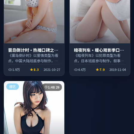
雾岛倒计时·热播口碑之作
暗夜列车·暖心观影季口碑
剧情扎实演技在线
发酵持续升温
《雾岛倒计时》以爱情类型为看
《暗夜列车》以犯罪类型为看
点，中国大陆班底参与制作，叙
点，日本班底参与制作，叙事完
事完整、节奏舒适，适合休闲时
整、节奏舒适，适合休闲时段观
1.9万
8.3
2021-10-27
4.4万
7.9
2019-11-04
段观看。
看。
综艺
1:48:29