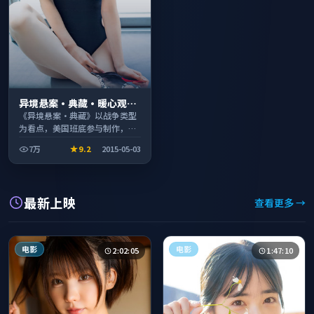
异境悬案·典藏·暖心观影
季口碑发酵持续升温
《异境悬案·典藏》以战争类型
为看点，美国班底参与制作，叙
事完整、节奏舒适，适合休闲时
7万
9.2
2015-05-03
段观看。
最新上映
查看更多 →
电影
电影
2:02:05
1:47:10