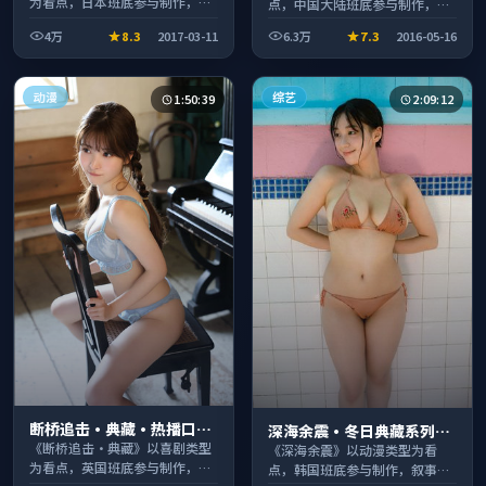
为看点，日本班底参与制作，叙
点，中国大陆班底参与制作，叙
事完整、节奏舒适，适合休闲时
事完整、节奏舒适，适合休闲时
4万
8.3
2017-03-11
6.3万
7.3
2016-05-16
段观看。
段观看。
动漫
综艺
1:50:39
2:09:12
断桥追击·典藏·热播口碑
深海余震·冬日典藏系列温
之作剧情扎实演技在线
《断桥追击·典藏》以喜剧类型
情叙事引人入胜
《深海余震》以动漫类型为看
为看点，英国班底参与制作，叙
点，韩国班底参与制作，叙事完