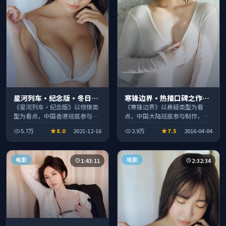
星河列车·纪念版·冬日典
寒锋边界·热播口碑之作剧
藏系列温情叙事引人入胜
情扎实演技在线
《星河列车·纪念版》以惊悚类
《寒锋边界》以悬疑类型为看
型为看点，中国香港班底参与制
点，中国大陆班底参与制作，叙
作，叙事完整、节奏舒适，适合
事完整、节奏舒适，适合休闲时
5.7万
8.0
2021-12-16
2.9万
7.5
2016-04-04
休闲时段观看。
段观看。
电影
电影
1:43:11
2:32:34