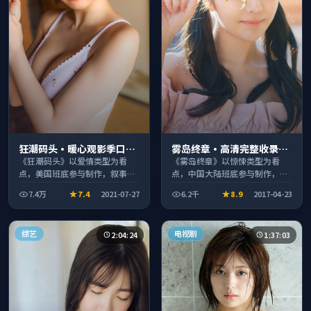
狂潮码头·暖心观影季口碑
雾岛终章·高清完整收录适
发酵持续升温
合周末一口气刷完
《狂潮码头》以爱情类型为看
《雾岛终章》以惊悚类型为看
点，美国班底参与制作，叙事完
点，中国大陆班底参与制作，叙
整、节奏舒适，适合休闲时段观
事完整、节奏舒适，适合休闲时
7.4万
7.4
2021-07-27
6.2千
8.9
2017-04-23
看。
段观看。
综艺
电视剧
2:04:24
1:37:03