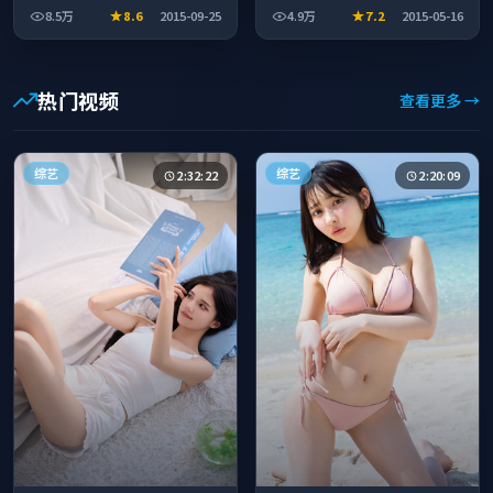
事完整、节奏舒适，适合休闲时
整、节奏舒适，适合休闲时段观
8.5万
8.6
2015-09-25
4.9万
7.2
2015-05-16
段观看。
看。
热门视频
查看更多 →
综艺
综艺
2:32:22
2:20:09