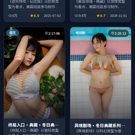
分推荐节奏紧凑值得追看
收录适合周末一口气刷完
《逆光特攻·纪念版》以犯罪类
《雾岛惊魂·典藏》以惊悚类型
型为看点，美国班底参与制作，
为看点，美国班底参与制作，叙
叙事完整、节奏舒适，适合休闲
事完整、节奏舒适，适合休闲时
5万
8.0
2015-07-02
9.4万
6.7
2024-11-01
时段观看。
段观看。
综艺
电视剧
2:17:06
2:23:12
终局入口·典藏·冬日典藏
异境剧场·冬日典藏系列温
系列温情叙事引人入胜
《终局入口·典藏》以冒险类型
情叙事引人入胜
《异境剧场》以科幻类型为看