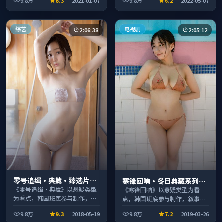
9.8万
6.3
2021-01-07
9.8万
6.2
2022-05-07
段观看。
综艺
电视剧
2:06:38
2:05:12
零号追缉·典藏·臻选片单
寒锋回响·冬日典藏系列温
推荐画质清晰观看流畅
《零号追缉·典藏》以悬疑类型
情叙事引人入胜
《寒锋回响》以悬疑类型为看
为看点，韩国班底参与制作，叙
点，韩国班底参与制作，叙事完
事完整、节奏舒适，适合休闲时
整、节奏舒适，适合休闲时段观
9.8万
9.3
2018-05-19
9.8万
7.2
2019-03-26
段观看。
看。