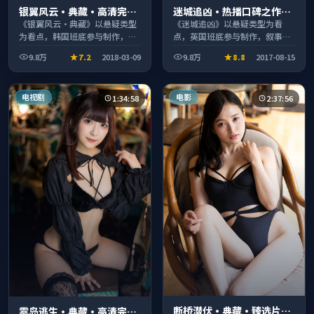
银翼风云·典藏·高清完整
迷城追凶·热播口碑之作剧
收录适合周末一口气刷完
情扎实演技在线
《银翼风云·典藏》以悬疑类型
《迷城追凶》以悬疑类型为看
为看点，韩国班底参与制作，叙
点，英国班底参与制作，叙事完
事完整、节奏舒适，适合休闲时
整、节奏舒适，适合休闲时段观
9.8万
7.2
2018-03-09
9.8万
8.8
2017-08-15
段观看。
看。
电视剧
电影
1:34:58
2:37:56
断桥潜伏·典藏·臻选片单
雾岛逃生·典藏·高清完整