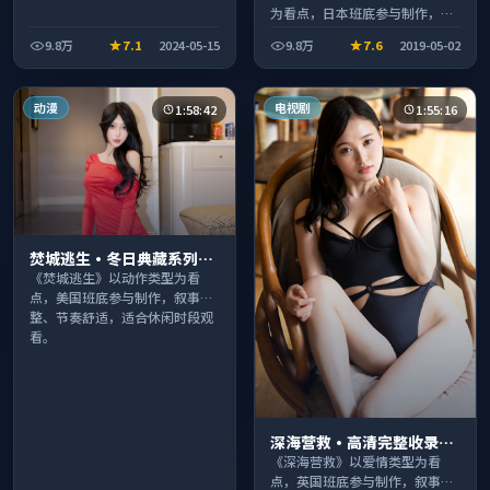
为看点，日本班底参与制作，叙
事完整、节奏舒适，适合休闲时
9.8万
7.1
2024-05-15
9.8万
7.6
2019-05-02
段观看。
动漫
电视剧
1:58:42
1:55:16
焚城逃生·冬日典藏系列温
情叙事引人入胜
《焚城逃生》以动作类型为看
点，美国班底参与制作，叙事完
整、节奏舒适，适合休闲时段观
看。
深海营救·高清完整收录适
合周末一口气刷完
《深海营救》以爱情类型为看
点，英国班底参与制作，叙事完