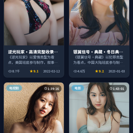
逆光玩家·高清完整收录适
银翼信号·典藏·冬日典藏
合周末一口气刷完
系列温情叙事引人入胜
《逆光玩家》以爱情类型为看
《银翼信号·典藏》以犯罪类型
点，美国班底参与制作，叙事完
为看点，中国大陆班底参与制
整、节奏舒适，适合休闲时段观
作，叙事完整、节奏舒适，适合
8.7千
9.1
2022-02-12
4.6万
9.2
2023-01-03
看。
休闲时段观看。
电视剧
电影
1:39:16
1:43:01