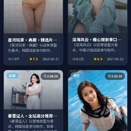
深海风云·暖心观影季口碑
星河玩家·典藏·臻选片单
发酵持续升温
《深海风云》以犯罪类型为看
推荐画质清晰观看流畅
《星河玩家·典藏》以战争类型
点，中国大陆班底参与制作，叙
为看点，韩国班底参与制作，叙
事完整、节奏舒适，适合休闲时
事完整、节奏舒适，适合休闲时
7.8千
7.5
2015-03-27
8.1万
6.9
2017-03-12
段观看。
段观看。
动漫
综艺
2:04:55
2:03:03
暴雪证人·全站高分推荐节
奏紧凑值得追看
《暴雪证人》以爱情类型为看
点，韩国班底参与制作，叙事完