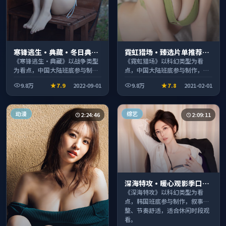
寒锋逃生·典藏·冬日典藏
霓虹猎场·臻选片单推荐画
系列温情叙事引人入胜
质清晰观看流畅
《寒锋逃生·典藏》以战争类型
《霓虹猎场》以科幻类型为看
为看点，中国大陆班底参与制
点，中国大陆班底参与制作，叙
作，叙事完整、节奏舒适，适合
事完整、节奏舒适，适合休闲时
9.8万
7.9
2022-09-01
9.8万
7.8
2021-02-01
休闲时段观看。
段观看。
动漫
综艺
2:24:46
2:09:11
深海特攻·暖心观影季口碑
发酵持续升温
《深海特攻》以科幻类型为看
点，韩国班底参与制作，叙事完
整、节奏舒适，适合休闲时段观
看。