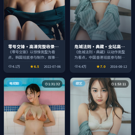
零号交锋·高清完整收录适
危城法则·典藏·全站高分
合周末一口气刷完
推荐节奏紧凑值得追看
《零号交锋》以惊悚类型为看
《危城法则·典藏》以动作类型
点，韩国班底参与制作，叙事完
为看点，中国香港班底参与制
整、节奏舒适，适合休闲时段观
作，叙事完整、节奏舒适，适合
4.1万
6.5
2022-07-06
4.4万
7.0
2016-08-12
看。
休闲时段观看。
电视剧
综艺
1:31:32
1:53:11