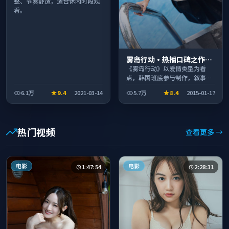
整、节奏舒适，适合休闲时段观
看。
雾岛行动·热播口碑之作剧
情扎实演技在线
《雾岛行动》以爱情类型为看
点，韩国班底参与制作，叙事完
整、节奏舒适，适合休闲时段观
6.1万
9.4
2021-03-14
5.7万
8.4
2015-01-17
看。
热门视频
查看更多 →
电影
电影
1:47:54
2:28:31