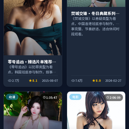
焚城交锋·冬日典藏系列温
情叙事引人入胜
《焚城交锋》以悬疑类型为看
点，中国香港班底参与制作，叙
事完整、节奏舒适，适合休闲时
段观看。
零号追凶·臻选片单推荐画
质清晰观看流畅
《零号追凶》以犯罪类型为看
点，韩国班底参与制作，叙事完
整、节奏舒适，适合休闲时段观
2.7万
8.1
2015-08-07
7.6万
8.0
2024-02-27
看。
动漫
电影
1:35:47
2:06:09