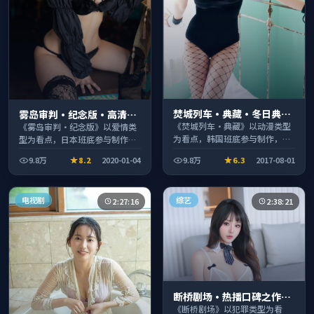
焚城列车·典藏·冬日典藏
雾岛审判·纪念版·高清完
系列温情叙事引人入胜
整收录适合周末一口气刷完
《焚城列车·典藏》以动漫类型
《雾岛审判·纪念版》以爱情类
为看点，韩国班底参与制作，叙
型为看点，日本班底参与制作，
事完整、节奏舒适，适合休闲时
叙事完整、节奏舒适，适合休闲
9.8万
8.2
2020-01-04
9.8万
6.3
2017-08-01
段观看。
时段观看。
电视剧
综艺
2:27:16
2:38:21
断桥剧场·热播口碑之作剧
情扎实演技在线
《断桥剧场》以犯罪类型为看