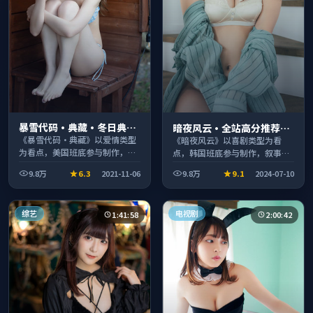
暴雪代码·典藏·冬日典藏
暗夜风云·全站高分推荐节
系列温情叙事引人入胜
奏紧凑值得追看
《暴雪代码·典藏》以爱情类型
《暗夜风云》以喜剧类型为看
为看点，美国班底参与制作，叙
点，韩国班底参与制作，叙事完
事完整、节奏舒适，适合休闲时
整、节奏舒适，适合休闲时段观
9.8万
6.3
2021-11-06
9.8万
9.1
2024-07-10
段观看。
看。
综艺
电视剧
1:41:58
2:00:42