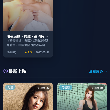
暗夜追缉·典藏·高清完整
收录适合周末一口气刷完
《暗夜追缉·典藏》以科幻类型
为看点，中国大陆班底参与制
作，叙事完整、节奏舒适，适合
8.8万
9.3
2017-05-26
休闲时段观看。
最新上映
查看更多 →
动漫
电视剧
1:49:56
1:39:30