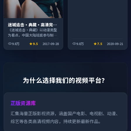
迷城追击·典藏·高清完整
收录适合周末一口气刷完
《迷城追击·典藏》以动漫类型
为看点，中国大陆班底参与制
作，叙事完整、节奏舒适，适合
9.8万
9.5
2017-09-28
9.8万
7.5
2020-09-21
休闲时段观看。
为什么选择我们的视频平台？
正版资源库
汇集海量正版影视资源，涵盖国产电影、电视剧、动漫、
综艺等各类高清视频内容，持续更新最新作品。