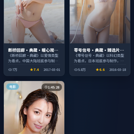
断桥回廊·典藏·暖心观影
零号信号·典藏·臻选片单
季口碑发酵持续升温
推荐画质清晰观看流畅
《断桥回廊·典藏》以爱情类型
《零号信号·典藏》以科幻类型
为看点，中国大陆班底参与制
为看点，日本班底参与制作，叙
作，叙事完整、节奏舒适，适合
事完整、节奏舒适，适合休闲时
7万
7.4
2017-03-01
5.8万
6.6
2016-03-18
休闲时段观看。
段观看。
电影
1:45:28