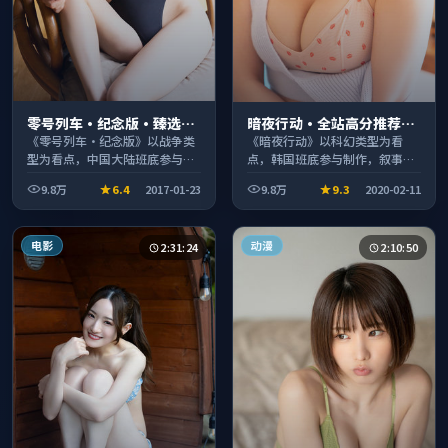
零号列车·纪念版·臻选片
暗夜行动·全站高分推荐节
单推荐画质清晰观看流畅
奏紧凑值得追看
《零号列车·纪念版》以战争类
《暗夜行动》以科幻类型为看
型为看点，中国大陆班底参与制
点，韩国班底参与制作，叙事完
作，叙事完整、节奏舒适，适合
整、节奏舒适，适合休闲时段观
9.8万
6.4
2017-01-23
9.8万
9.3
2020-02-11
休闲时段观看。
看。
电影
动漫
2:31:24
2:10:50