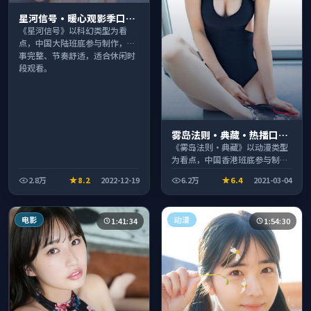
星河信号·暖心观影季口碑
发酵持续升温
《星河信号》以科幻类型为看
点，中国大陆班底参与制作，叙
事完整、节奏舒适，适合休闲时
段观看。
雾岛法则·典藏·热播口碑
之作剧情扎实演技在线
《雾岛法则·典藏》以动漫类型
为看点，中国香港班底参与制
作，叙事完整、节奏舒适，适合
2.8万
8.2
2022-12-19
6.2万
6.4
2021-03-04
休闲时段观看。
电影
动漫
1:41:34
1:54:30