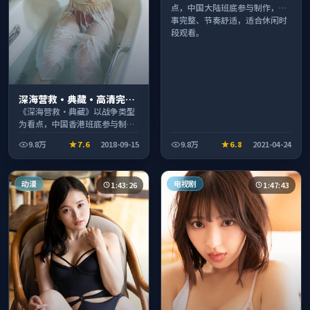
点，中国大陆班底参与制作，叙
事完整、节奏舒适，适合休闲时
段观看。
深海营救·典藏·高清完整
收录适合周末一口气刷完
《深海营救·典藏》以战争类型
为看点，中国香港班底参与制
作，叙事完整、节奏舒适，适合
9.8万
7.6
2018-09-15
9.8万
6.8
2021-04-24
休闲时段观看。
动漫
电视剧
1:43:26
1:47:43